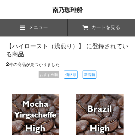
南乃珈琲船
メニュー
カートを見る
【ハイロースト（浅煎り）】 に登録されてい
る商品
2
件の商品が見つかりました
おすすめ順
価格順
新着順