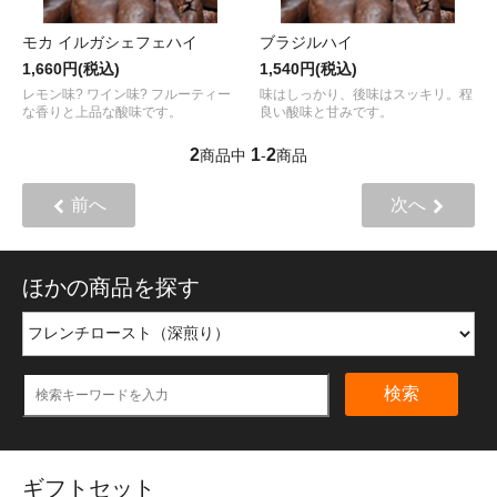
モカ イルガシェフェハイ
ブラジルハイ
1,660円(税込)
1,540円(税込)
レモン味? ワイン味? フルーティー
味はしっかり、後味はスッキリ。程
な香りと上品な酸味です。
良い酸味と甘みです。
2
1
2
商品中
-
商品
前へ
次へ
ほかの商品を探す
検索
ギフトセット