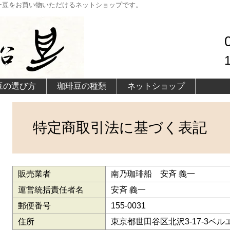
ー豆をお買い物いただけるネットショップです。
豆の選び方
珈琲豆の種類
ネットショップ
特定商取引法に基づく表記
販売業者
南乃珈琲船 安斉 義一
運営統括責任者名
安斉 義一
郵便番号
155-0031
住所
東京都世田谷区北沢3-17-3ベル