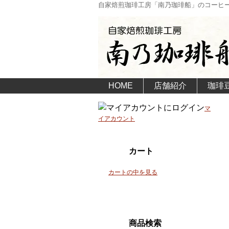
自家焙煎珈琲工房「南乃珈琲船」のコーヒ
HOME
店舗紹介
珈琲
マ
イアカウント
カート
カートの中を見る
商品検索