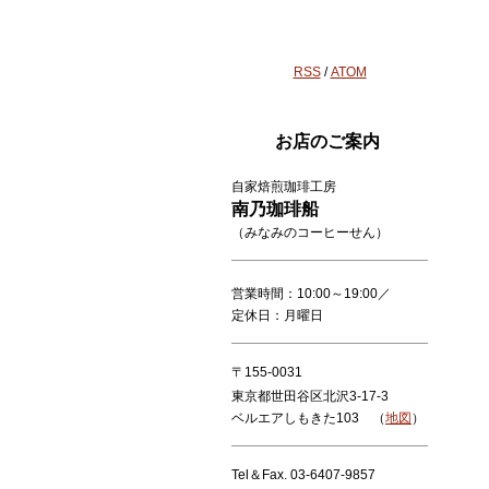
RSS
/
ATOM
お店のご案内
自家焙煎珈琲工房
南乃珈琲船
（みなみのコーヒーせん）
営業時間：10:00～19:00／
定休日：月曜日
〒155-0031
東京都世田谷区北沢3-17-3
ベルエアしもきた103 （
地図
）
Tel＆Fax. 03-6407-9857